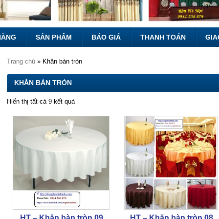
HÀNG
SẢN PHẨM
BÁO GIÁ
THANH TOÁN
GIA
Trang chủ
» Khăn bàn tròn
KHĂN BÀN TRÒN
Hiển thị tất cả 9 kết quả
HT – Khăn bàn tròn 09
HT – Khăn bàn tròn 08