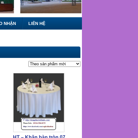
O NHẬN
LIÊN HỆ
HT – Khăn bàn tròn 07