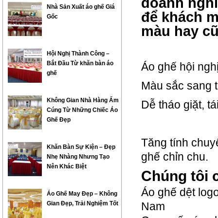
doanh nghi
Nhà Sản Xuất áo ghế Giá
để khách mờ
Gốc
màu hay cũ
Hội Nghị Thành Công –
Bắt Đầu Từ khăn bàn áo
Áo ghế hội ngh
ghế
Màu sắc sang t
Không Gian Nhà Hàng Ấm
Dễ tháo giặt, t
Cúng Từ Những Chiếc Áo
Ghế Đẹp
Tăng tính chuyê
Khăn Bàn Sự Kiện – Đẹp
ghế chỉn chu.
Nhẹ Nhàng Nhưng Tạo
Nên Khác Biệt
Chúng tôi 
Áo ghế dệt logo
Áo Ghế May Đẹp – Không
Gian Đẹp, Trải Nghiệm Tốt
Nam