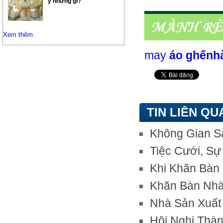
ý những gì?
Xem thêm
may
áo ghếnh
TIN LIÊN QU
Không Gian S
Tiệc Cưới, S
Khi Khăn Bàn
Khăn Bàn Nhà
Nhà Sản Xuất
Hội Nghị Thà