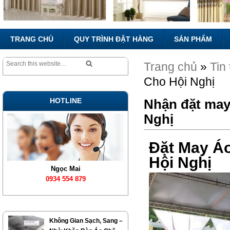
TRANG CHỦ
QUY TRÌNH ĐẶT HÀNG
SẢN PHẨM
Trang chủ
»
Tin
Cho Hội Nghị
HOTLINE
Nhận đặt may
Nghị
Đặt May Á
Hội Nghị
Ngọc Mai
0934 554 879
Không Gian Sạch, Sang –