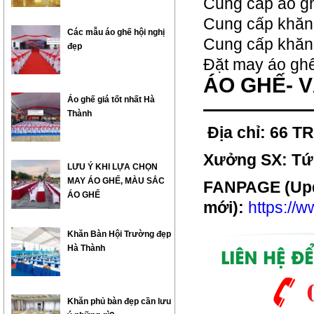
Cung cấp áo gh
Cung cấp khăn
Các mẫu áo ghế hội nghị
Cung cấp khăn 
đẹp
Đặt may áo ghế
ÁO GHẾ- 
Áo ghế giá tốt nhất Hà
—————
Thành
Địa chỉ: 66 
Xưởng SX: Tứ 
LƯU Ý KHI LỰA CHỌN
MAY ÁO GHẾ, MÀU SẮC
FANPAGE (Up
ÁO GHẾ
mới):
https://
Khăn Bàn Hội Trường đẹp
Hà Thành
Khăn phủ bàn đẹp cần lưu