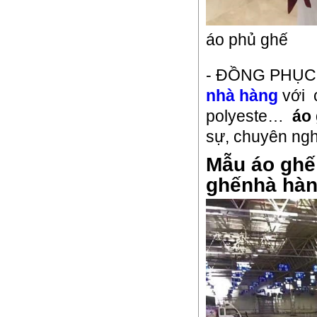
áo phủ ghế
- ĐỒNG PHỤ
nhà hàng
với c
polyeste…
áo 
sự, chuyên ngh
Mẫu áo ghê
ghếnhà hàn