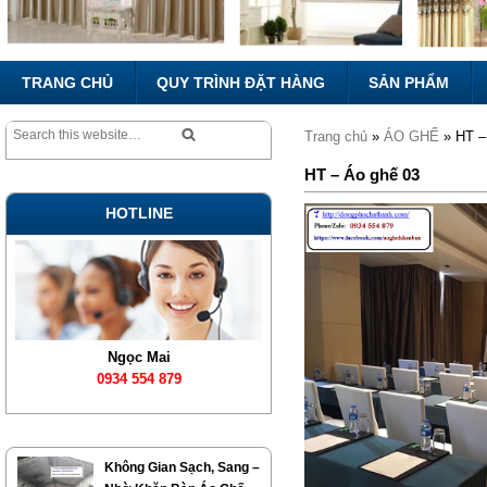
TRANG CHỦ
QUY TRÌNH ĐẶT HÀNG
SẢN PHẨM
Trang chủ
»
ÁO GHẾ
» HT –
HT – Áo ghế 03
HOTLINE
Ngọc Mai
0934 554 879
Không Gian Sạch, Sang –