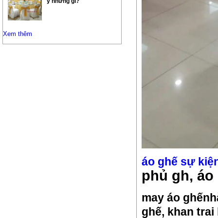
ý những gì?
Xem thêm
áo ghế sự kiệ
phủ gh, áo
may áo ghếnhà
ghế,
khan trai