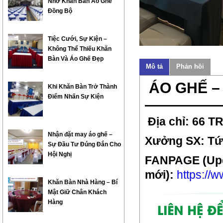
Nhờ Khăn Bàn Áo Ghế
Đồng Bộ
Tiệc Cưới, Sự Kiện –
Không Thể Thiếu Khăn
Bàn Và Áo Ghế Đẹp
Mô tả
Phản hồi
ÁO GHẾ –
Khi Khăn Bàn Trở Thành
Điểm Nhấn Sự Kiện
—————
Địa chỉ: 66 
Nhận đặt may áo ghế –
Xưởng SX: Tứ 
Sự Đầu Tư Đúng Đắn Cho
Hội Nghị
FANPAGE (Up
mới):
https://
Khăn Bàn Nhà Hàng – Bí
Mật Giữ Chân Khách
Hàng