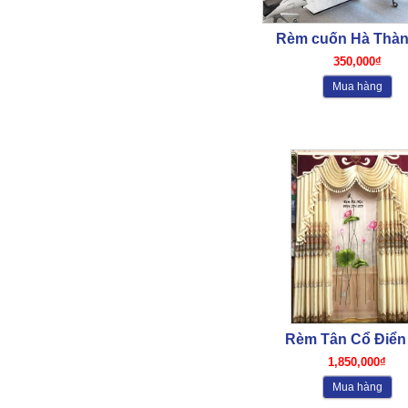
Rèm cuốn Hà Thàn
350,000₫
Mua hàng
Rèm Tân Cổ Điển
Thành 02
1,850,000₫
Mua hàng