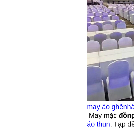
may áo ghếnh
May mặc
đồn
áo thun
, Tạp d