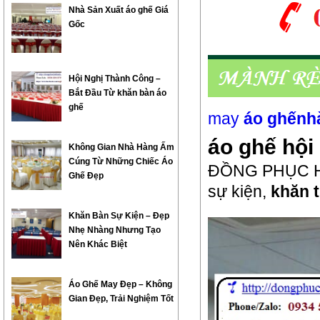
Nhà Sản Xuất áo ghế Giá
Gốc
Hội Nghị Thành Công –
Bắt Đầu Từ khăn bàn áo
ghế
may
áo ghếnh
áo ghế hội
Không Gian Nhà Hàng Ấm
Cúng Từ Những Chiếc Áo
ĐỒNG PHỤC 
Ghế Đẹp
sự kiện,
khăn t
Khăn Bàn Sự Kiện – Đẹp
Nhẹ Nhàng Nhưng Tạo
Nên Khác Biệt
Áo Ghế May Đẹp – Không
Gian Đẹp, Trải Nghiệm Tốt