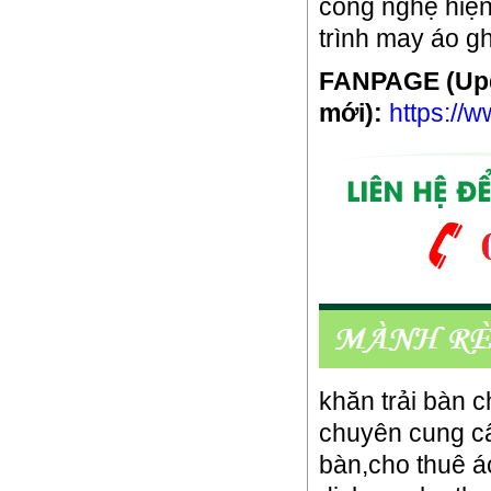
công nghệ hiện 
trình may áo g
FANPAGE (Up
mới):
https://
khăn trải bàn c
chuyên cung cấ
bàn,cho thuê á