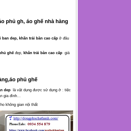
áo phủ gh, áo ghế nhà hàng
i ban dep,
khăn trải bàn cao cấp
ở đâu
 phủ ghế
đẹp,
khăn trải bàn cao cấp
giá
àng,áo phủ ghế
an dep
là vật dụng được sử dụng ở : tiệc
ăn gia đình…
cho không gian nội thất