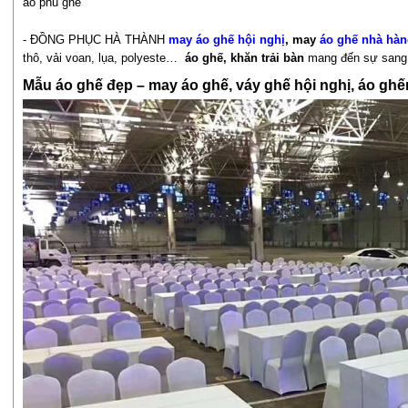
áo phủ ghế
- ĐỒNG PHỤC HÀ THÀNH
may áo ghế hội nghị
, may
áo ghế nhà hà
thô, vải voan, lụa, polyeste…
áo ghế, khăn trải bàn
mang đến sự sang t
Mẫu áo ghế đẹp – may áo ghế, váy ghế hội nghị, áo g