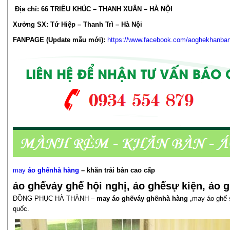
Địa chỉ: 66 TRIỀU KHÚC – THANH XUÂN – HÀ NỘI
Xưởng SX: Tứ Hiệp – Thanh Trì – Hà Nội
FANPAGE (Update mẫu mới):
https://www.facebook.com/aoghekhanba
may
áo ghếnhà hàng
–
khăn trải bàn cao cấp
áo ghếváy ghế hội nghị, áo ghếsự kiện,
áo 
ĐỒNG PHỤC HÀ THÀNH –
may
áo ghếváy ghếnhà hàng
,
may áo ghế 
quốc.