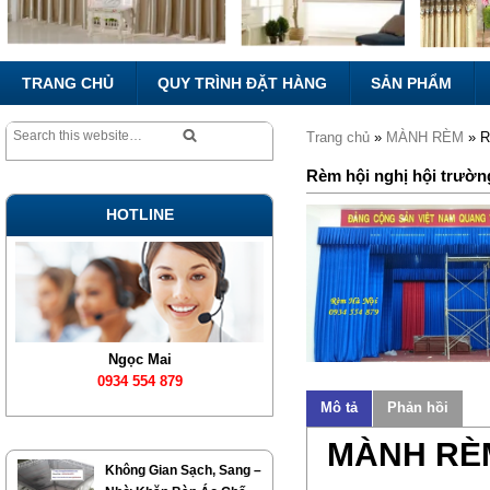
TRANG CHỦ
QUY TRÌNH ĐẶT HÀNG
SẢN PHẨM
Trang chủ
»
MÀNH RÈM
» R
Rèm hội nghị hội trườn
HOTLINE
Ngọc Mai
0934 554 879
Mô tả
Phản hồi
MÀNH RÈM
Không Gian Sạch, Sang –