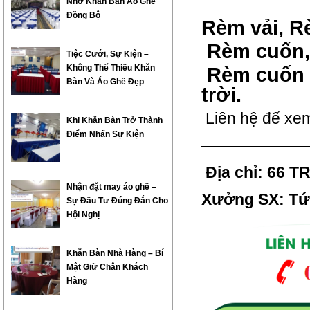
Nhờ Khăn Bàn Áo Ghế
Đồng Bộ
Rèm vải, R
Rèm cuốn, 
Tiệc Cưới, Sự Kiện –
Không Thể Thiếu Khăn
Rèm cuốn t
Bàn Và Áo Ghế Đẹp
trời.
Liên hệ để xem
Khi Khăn Bàn Trở Thành
Điểm Nhấn Sự Kiện
———————
Địa chỉ: 66 
Nhận đặt may áo ghế –
Xưởng SX: Tứ 
Sự Đầu Tư Đúng Đắn Cho
Hội Nghị
Khăn Bàn Nhà Hàng – Bí
Mật Giữ Chân Khách
Hàng