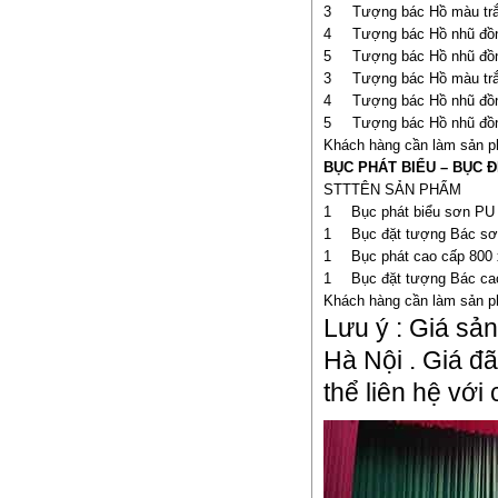
3
Tượng bác Hồ màu t
4
Tượng bác Hồ nhũ đ
5
Tượng bác Hồ nhũ đ
3
Tượng bác Hồ màu t
4
Tượng bác Hồ nhũ đ
5
Tượng bác Hồ nhũ đ
Khách hàng cần làm sản ph
BỤC PHÁT BIỂU – BỤC 
STT
TÊN SẢN PHẨM
1
Bục phát biểu sơn PU
1
Bục đặt tượng Bác sơ
1
Bục phát cao cấp 800 
1
Bục đặt tượng Bác ca
Khách hàng cần làm sản ph
Lưu ý : Giá sả
Hà Nội . Giá đã
thể liên hệ với