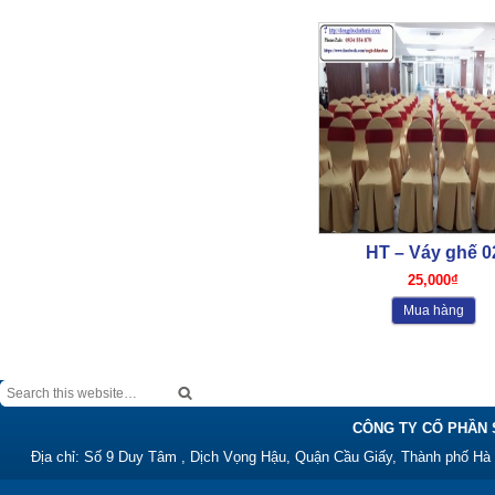
HT – Váy ghế 0
25,000₫
Mua hàng
CÔNG TY CỔ PHẦN 
Địa chỉ: Số 9 Duy Tâm , Dịch Vọng Hậu, Quận Cầu Giấy, Thành phố Hà