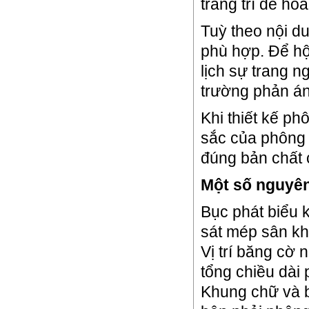
trang trí để h
Tuỳ theo nội du
phù hợp. Để hội
lịch sự trang n
trường phản ánh
Khi thiết kế p
sắc của phông 
đúng bản chất c
Một số nguyên 
Bục phát biểu 
sát mép sân kh
Vị trí băng cờ
tổng chiều dài
Khung chữ và b