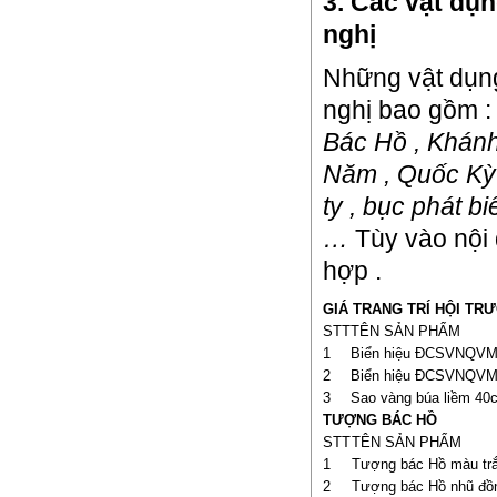
3. Các vật dụn
nghị
Những vật dụng 
nghị bao gồm 
Bác Hồ , Khánh
Năm , Quốc Kỳ 
ty , bục phát b
…
Tùy vào nội 
hợp .
GIÁ TRANG TRÍ HỘI TR
STT
TÊN SẢN PHẨM
1
Biển hiệu ĐCSVNQV
2
Biển hiệu ĐCSVNQV
3
Sao vàng búa liềm 40
TƯỢNG BÁC HỒ
STT
TÊN SẢN PHẨM
1
Tượng bác Hồ màu t
2
Tượng bác Hồ nhũ đ