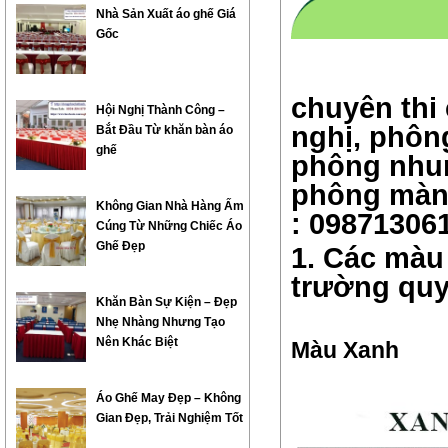
Nhà Sản Xuất áo ghế Giá
Gốc
chuyên thi
Hội Nghị Thành Công –
nghị, phôn
Bắt Đầu Từ khăn bàn áo
ghế
phông nhun
phông màn 
Không Gian Nhà Hàng Ấm
: 09871306
Cúng Từ Những Chiếc Áo
Ghế Đẹp
1. Các màu
trường qu
Khăn Bàn Sự Kiện – Đẹp
Nhẹ Nhàng Nhưng Tạo
Nên Khác Biệt
Màu Xanh
Áo Ghế May Đẹp – Không
Gian Đẹp, Trải Nghiệm Tốt