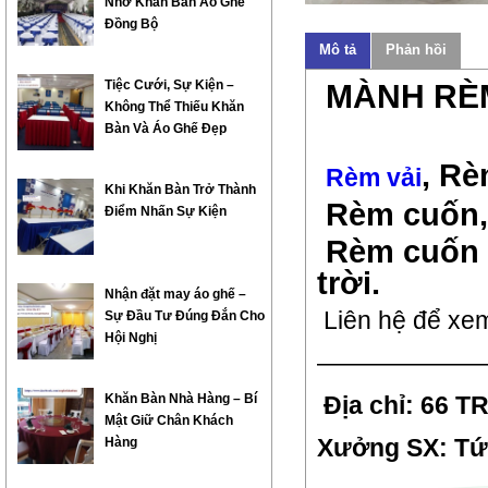
Nhờ Khăn Bàn Áo Ghế
Đồng Bộ
Mô tả
Phản hồi
Tiệc Cưới, Sự Kiện –
MÀNH RÈM
Không Thể Thiếu Khăn
Bàn Và Áo Ghế Đẹp
, Rè
Rèm vải
Khi Khăn Bàn Trở Thành
Rèm cuốn, 
Điểm Nhấn Sự Kiện
Rèm cuốn t
trời.
Nhận đặt may áo ghế –
Liên hệ để xem
Sự Đầu Tư Đúng Đắn Cho
Hội Nghị
———————
Khăn Bàn Nhà Hàng – Bí
Địa chỉ: 66 
Mật Giữ Chân Khách
Xưởng SX: Tứ 
Hàng