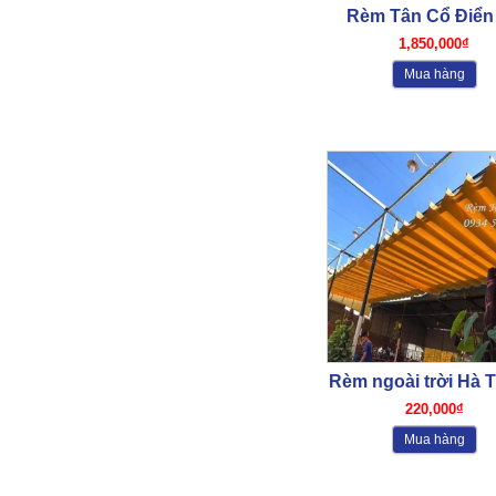
Rèm Tân Cổ Điển
Thành 02
1,850,000₫
Mua hàng
Rèm ngoài trời Hà 
01
220,000₫
Mua hàng