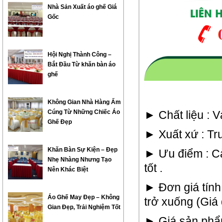
Nhà Sản Xuất áo ghế Giá
Gốc
Hội Nghị Thành Công –
Bắt Đầu Từ khăn bàn áo
ghế
Không Gian Nhà Hàng Ấm
Cúng Từ Những Chiếc Áo
► Chất liệu : V
Ghế Đẹp
► Xuất xứ : Tr
Khăn Bàn Sự Kiện – Đẹp
► Ưu điểm : C
Nhẹ Nhàng Nhưng Tạo
tốt .
Nên Khác Biệt
► Đơn giá tính
Áo Ghế May Đẹp – Không
trở xuống (Giá đ
Gian Đẹp, Trải Nghiệm Tốt
► Giá sản phẩ