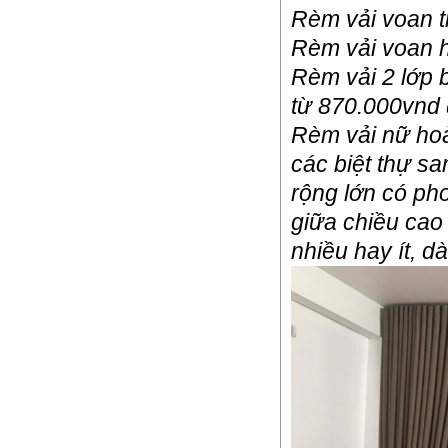
Rèm vải voan t
Rèm vải voan h
Rèm vải 2 lớp 
từ 870.000vnd
Rèm vải nữ ho
các biệt thự s
rộng lớn có pho
giữa chiều cao
nhiều hay ít, d