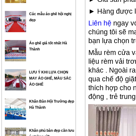
► Hàng được lắ
Các mẫu áo ghế hội nghị
đẹp
Liên hệ
ngay vớ
chúng tôi sẽ m
bạn lựa chọn tr
Áo ghế giá tốt nhất Hà
Thành
Mẫu rèm cửa vả
liệu rèm vải tr
khác . Ngoài ra
LƯU Ý KHI LỰA CHỌN
qua chế độ giặt
MAY ÁO GHẾ, MÀU SẮC
ÁO GHẾ
thích hợp cho 
động , trẻ trung
Khăn Bàn Hội Trường đẹp
Hà Thành
Khăn phủ bàn đẹp cần lưu