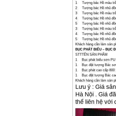
1
Tượng bác Hồ màu t
2
Tượng bác Hồ nhũ đ
3
Tượng bác Hồ màu t
4
Tượng bác Hồ nhũ đ
5
Tượng bác Hồ nhũ đ
3
Tượng bác Hồ màu t
4
Tượng bác Hồ nhũ đ
5
Tượng bác Hồ nhũ đ
Khách hàng cần làm sản ph
BỤC PHÁT BIỂU – BỤC 
STT
TÊN SẢN PHẨM
1
Bục phát biểu sơn PU
1
Bục đặt tượng Bác sơ
1
Bục phát cao cấp 800 
1
Bục đặt tượng Bác ca
Khách hàng cần làm sản ph
Lưu ý : Giá sả
Hà Nội . Giá đã
thể liên hệ với