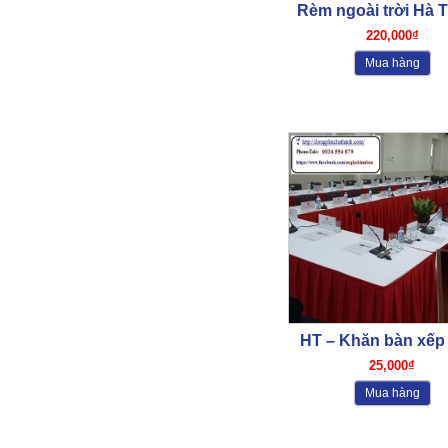
Rèm ngoài trời Hà 
03
220,000₫
Mua hàng
HT – Khăn bàn xếp 
25,000₫
Mua hàng