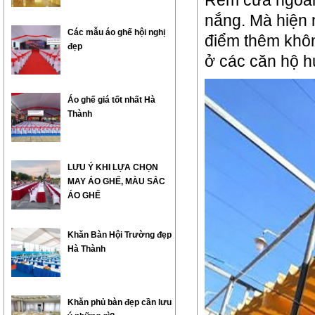
Rèm cửa ngoài 
nắng. Mà hiện 
Các mẫu áo ghế hội nghị
điểm thêm khô
đẹp
ở các căn hộ 
Áo ghế giá tốt nhất Hà
Thành
LƯU Ý KHI LỰA CHỌN
MAY ÁO GHẾ, MÀU SẮC
ÁO GHẾ
Khăn Bàn Hội Trường đẹp
Hà Thành
Khăn phủ bàn đẹp cần lưu