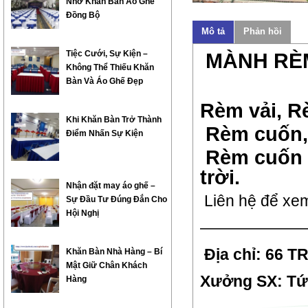
Nhờ Khăn Bàn Áo Ghế
Đồng Bộ
Mô tả
Phản hồi
Tiệc Cưới, Sự Kiện –
MÀNH RÈM
Không Thể Thiếu Khăn
Bàn Và Áo Ghế Đẹp
Rèm vải, R
Khi Khăn Bàn Trở Thành
Rèm cuốn, 
Điểm Nhấn Sự Kiện
Rèm cuốn t
trời.
Nhận đặt may áo ghế –
Liên hệ để xem
Sự Đầu Tư Đúng Đắn Cho
Hội Nghị
———————
Địa chỉ: 66 
Khăn Bàn Nhà Hàng – Bí
Mật Giữ Chân Khách
Xưởng SX: Tứ 
Hàng