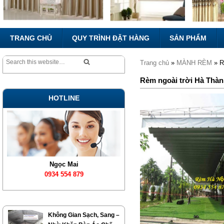
TRANG CHỦ
QUY TRÌNH ĐẶT HÀNG
SẢN PHẨM
Trang chủ
»
MÀNH RÈM
» R
Rèm ngoài trời Hà Thàn
HOTLINE
Ngọc Mai
0934 554 879
Không Gian Sạch, Sang –