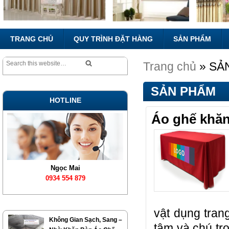
TRANG CHỦ
QUY TRÌNH ĐẶT HÀNG
SẢN PHẨM
Trang chủ
» SẢ
SẢN PHẨM
HOTLINE
Áo ghế khăn
Ngọc Mai
0934 554 879
vật dụng trang
Không Gian Sạch, Sang –
tâm và chú tr