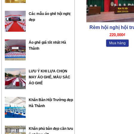
Các mẫu áo ghế hội nghị
đẹp
Rèm hội nghị hội t
01
220,000₫
Áo ghế giá tốt nhất Hà
Mua hàng
Thành
LƯU Ý KHI LỰA CHỌN
MAY ÁO GHẾ, MÀU SẮC
ÁO GHẾ
Khăn Bàn Hội Trường đẹp
Hà Thành
Khăn phủ bàn đẹp cần lưu