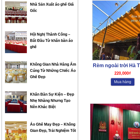
Nhà Sản Xuất áo ghế Giá
Gốc
Hội Nghị Thành Công –
Bắt Đầu Từ khăn bàn áo
ghế
Không Gian Nhà Hàng Ấm
Rèm ngoài trời Hà 
Cúng Từ Những Chiếc Áo
01
220,000₫
Ghế Đẹp
Mua hàng
Khăn Bàn Sự Kiện – Đẹp
Nhẹ Nhàng Nhưng Tạo
Nên Khác Biệt
Áo Ghế May Đẹp – Không
Gian Đẹp, Trải Nghiệm Tốt