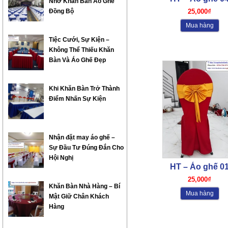
Nhờ Khăn Bàn Áo Ghế
Đồng Bộ
25,000₫
Mua hàng
Tiệc Cưới, Sự Kiện –
Không Thể Thiếu Khăn
Bàn Và Áo Ghế Đẹp
Khi Khăn Bàn Trở Thành
Điểm Nhấn Sự Kiện
Nhận đặt may áo ghế –
Sự Đầu Tư Đúng Đắn Cho
Hội Nghị
HT – Áo ghế 0
25,000₫
Khăn Bàn Nhà Hàng – Bí
Mua hàng
Mật Giữ Chân Khách
Hàng